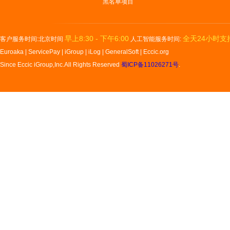
黑名单项目
早上8:30 - 下午6:00
全天24小时支
客户服务时间:北京时间
人工智能服务时间:
Euroaka
|
ServicePay
|
iGroup
|
iLog
|
GeneralSoft
|
Eccic.org
Since Eccic iGroup,Inc.All Rights Reserved
蜀ICP备11026271号
.