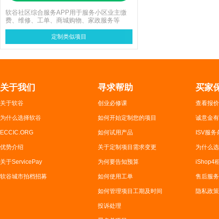
软谷社区综合服务APP用于服务小区业主缴
费、维修、工单、商城购物、家政服务等
定制类似项目
关于我们
寻求帮助
买家
关于软谷
创业必修课
查看报价
为什么选择软谷
如何开始定制您的项目
诚意金有
ECCIC.ORG
如何试用产品
ISV服务
优势介绍
关于定制项目需求变更
为什么选
关于ServicePay
为何要告知预算
iShop
软谷城市拍档招募
如何使用工单
售后服务
如何管理项目工期及时间
隐私政策
投诉处理