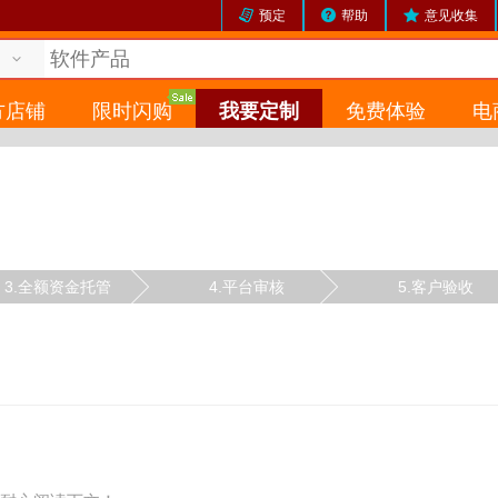
预定
帮助
意见收集
方店铺
限时闪购
我要定制
免费体验
电
3.全额资金托管
4.平台审核
5.客户验收