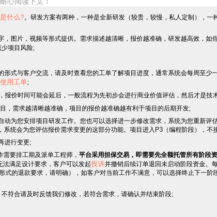
耐心阅读下文！
是什么?
。研发方案有两种，一种是全新研发（较贵，较慢，私人定制），一
文字，图片，视频等形式提供。需求描述越清晰，报价越准确，研发越高效，如
少项目风险;
单的形式与客户交流，请及时查看您的工单了解项目进度，通常系统会每周至少
使用工单
;
假日，报价时间可能会延后，一般流程为先初步会进行商业价值评估，然后才是技
目，需求越清晰越准确，项目的报价越准确越有利于项目的后期开发;
统自动为您安排项目研发工作。您也可以选择进一步修改需求，系统为您重新评
求，系统会为您评估报价需求变更的这部分功能。项目进入P3（编程阶段），不
再进行变更;
发工作需要排工期及派单工程师，
平台采用担保交易，即需要先全额托管所有阶段资
投诉
无法满足设计要求，客户可以发起
并撤销后续订单退回未启动阶段资金。
形式的退款要求，请明确），如客户对当前工作不满意，可以选择终止下一阶
收。不符合请及时反馈我们修改，若符合需求，请确认并结束阶段
;