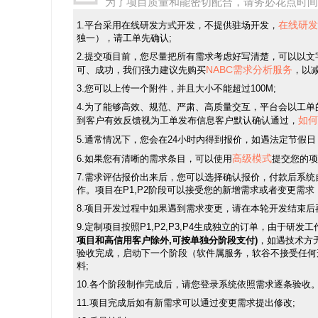
为了项目质量和能密切配合，请务必花点时间
在线研发
1.平台采用在线研发方式开发，不提供驻场开发，
独一），请工单先确认;
2.提交项目前，您尽量把所有需求考虑好写清楚，可以以
NABC需求分析服务
可、成功，我们强力建议先购买
，以减
3.您可以上传一个附件，并且大小不能超过100M;
4.为了能够高效、规范、严肃、高质量交互，平台会以工
如何
到客户有效反馈视为工单发布信息客户默认确认通过，
5.通常情况下，您会在24小时内得到报价，如遇法定节
高级模式
6.如果您有清晰的需求条目，可以使用
提交您的项
7.需求评估报价出来后，您可以选择确认报价，付款后系
作。项目在P1,P2阶段可以接受您的新增需求或者变更需
8.项目开发过程中如果遇到需求变更，请在本轮开发结束后
9.定制项目按照P1,P2,P3,P4生成独立的订单，由于研
项目和高信用客户除外,可按单独分阶段支付)
，如遇技术方
验收完成，启动下一个阶段（软件属服务，软谷不接受任何
料;
10.各个阶段制作完成后，请您登录系统依照需求逐条验
11.项目完成后如有新需求可以通过变更需求提出修改;