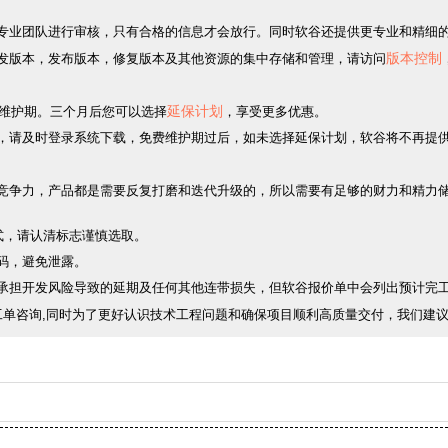
谷专业团队进行审核，只有合格的信息才会放行。同时软谷还提供更专业和精细
版本控制
开发版本，发布版本，修复版本及其他资源的集中存储和管理，请访问
延保计划
复维护期。三个月后您可以选择
，享受更多优惠。
系统，请及时登录系统下载，免费维护期过后，如未选择延保计划，软谷将不再提
足够竞争力，产品都是需要反复打磨和迭代升级的，所以需要有足够的财力和精力
。
模式，请认清标志谨慎选取。
密码，避免泄露。
不承担开发风险导致的延期及任何其他连带损失，但软谷报价单中会列出预计完工
工单咨询,同时为了更好认识技术工程问题和确保项目顺利高质量交付，我们建