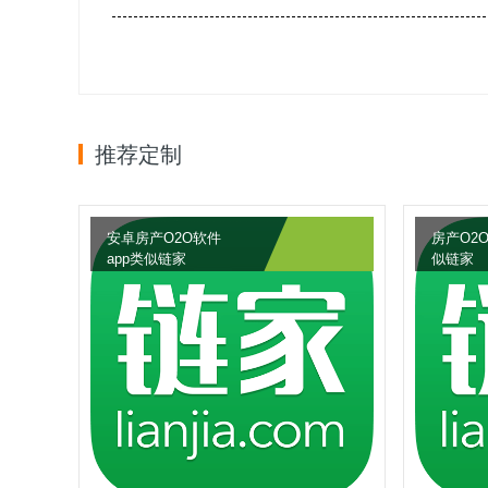
推荐定制
安卓房产O2O软件
房产O2
app类似链家
似链家