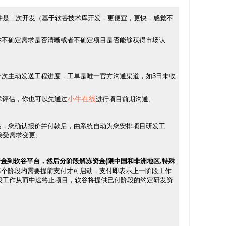
种是二次开发（基于软谷技术库开发，更便宜，更快，感觉不
你不确定需求是否清晰或者不确定项目是否能够获得市场认
一次主动发送工程进度，工单是唯一官方沟通渠道，如3日未收
小牛在线
术评估，你也可以先通过
进行项目前期沟通;
估，您确认报价并付款后，由系统自动为您安排项目研发工
接受需求变更;
金到软谷平台，然后分阶段解冻资金(限中国和非洲地区,特殊
每个阶段均需要提前支付才可启动，支付即表示上一阶段工作
段工作从而中途终止项目，软谷将提供已付阶段的约定研发资