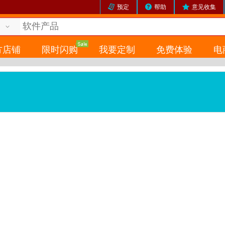
预定
帮助
意见收集
方店铺
限时闪购
我要定制
免费体验
电