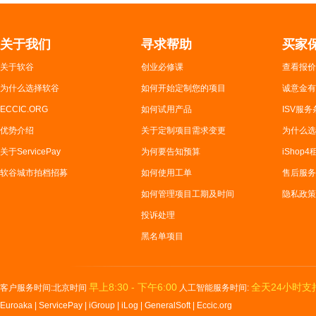
关于我们
寻求帮助
买家
关于软谷
创业必修课
查看报价
为什么选择软谷
如何开始定制您的项目
诚意金有
ECCIC.ORG
如何试用产品
ISV服务
优势介绍
关于定制项目需求变更
为什么选
关于ServicePay
为何要告知预算
iShop
软谷城市拍档招募
如何使用工单
售后服务
如何管理项目工期及时间
隐私政策
投诉处理
黑名单项目
早上8:30 - 下午6:00
全天24小时支
客户服务时间:北京时间
人工智能服务时间:
Euroaka
|
ServicePay
|
iGroup
|
iLog
|
GeneralSoft
|
Eccic.org