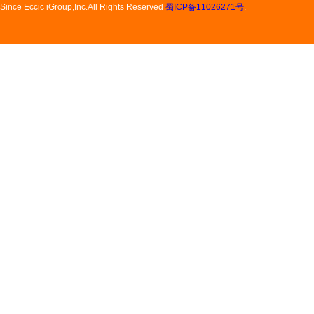
Since Eccic iGroup,Inc.All Rights Reserved
蜀ICP备11026271号
.